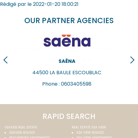
Rédigé par
le
2022-01-20 18:00:21
OUR PARTNER AGENCIES
DEMEURES NORMANDES
1 Rue Jules Crochemore
76540
VALMONT
Phone :
09 83 61 70 51
SAËNA
44500
LA BAULE ESCOUBLAC
Phone :
0603405598
RAPID SEARCH
SEASIDE REAL ESTATE
REAL ESTATE SEA VIEW
SEASIDE HOUSES
SEA VIEW HOUSES
BEACHFRONT APARTMENTS
SEA VIEW APARTMENTS