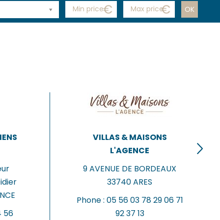
BIENS
VILLAS & MAISONS
L'AGENCE
eur
9 AVENUE DE BORDEAUX
dier
33740
ARES
ANCE
Phone :
05 56 03 78 29 06 71
4 56
92 37 13