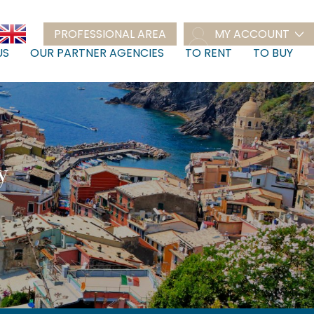
PROFESSIONAL AREA
MY ACCOUNT
US
OUR PARTNER AGENCIES
TO RENT
TO BUY
y