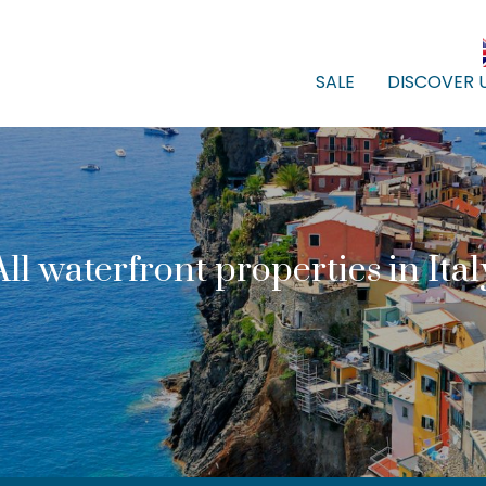
SALE
DISCOVER 
All waterfront properties in Ital