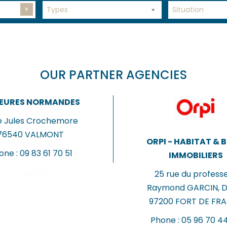
×
Types
Situation
OUR PARTNER AGENCIES
EURES NORMANDES
ue Jules Crochemore
76540
VALMONT
PIERRES ET MER
ORPI - HABITAT & 
one :
09 83 61 70 51
IMMOBILIERS
e Saint Mathieu
29000
QUIMPER
25 rue du profess
Raymond GARCIN, Di
ne :
06 48 74 08 93
97200
FORT DE FR
Phone :
05 96 70 4