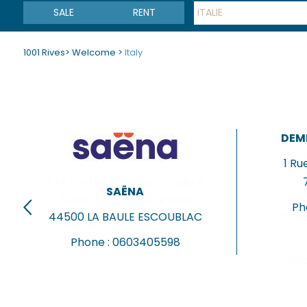
SALE
RENT
ITALIE
1001 Rives
>
Welcome
>
Italy
AGENCES PRIVEES
DEM
(SAJATIM)
1 R
424 rue de Lisbonne Coralia A
SAËNA
83500
LA SEYNE SUR MER
Ph
44500
LA BAULE ESCOUBLAC
21 ru
Phone :
04 94 64 00 48
Phone :
0603405598
Pho